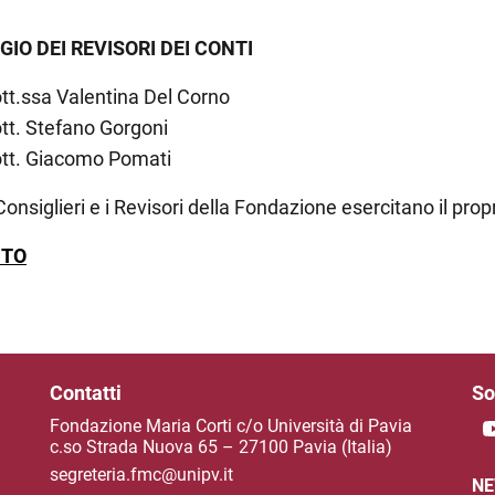
GIO DEI REVISORI DEI CONTI
tt.ssa Valentina Del Corno
tt. Stefano Gorgoni
tt. Giacomo Pomati
 Consiglieri e i Revisori della Fondazione esercitano il propr
UTO
Contatti
So
Fondazione Maria Corti c/o Università di Pavia
c.so Strada Nuova 65 – 27100 Pavia (Italia)
segreteria.fmc@unipv.it
NE