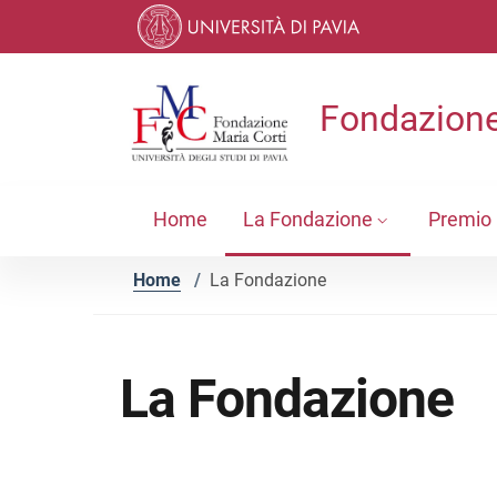
Vai ai contenuti
Vai al menu di navigazione
Vai al footer
Fondazione
Home
La Fondazione
Premio 
Home
/
La Fondazione
La Fondazione