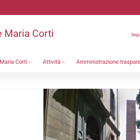
 Maria Corti
Segu
Maria Corti
Attività
Amministrazione traspar