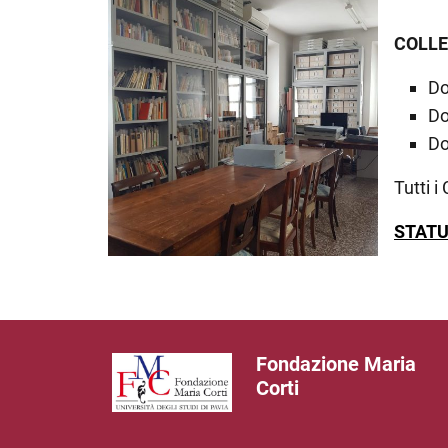
COLLE
Do
Do
Do
Tutti i
STAT
Fondazione Maria
Corti