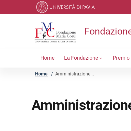
Vai ai contenuti
Vai al menu di navigazione
Vai al footer
Fondazione
Home
La Fondazione
Premio 
Home
/
Amministrazione...
Amministrazione